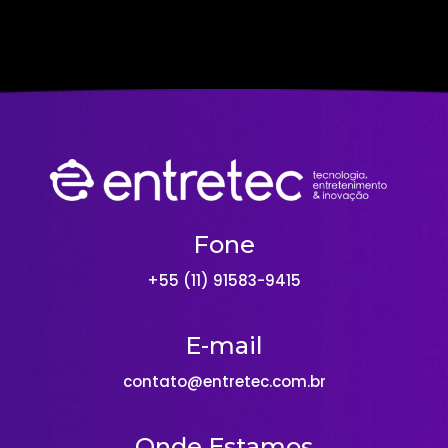
Fone
+55 (11) 91583-9415
E-mail
contato@entretec.com.br
Onde Estamos