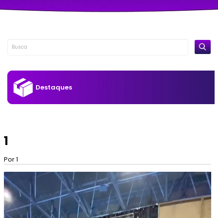
Destaques
1
Por 1
Tocador
de
vídeo