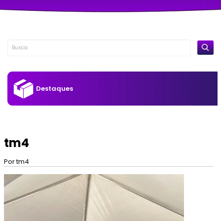
Destaques
tm4
Por tm4