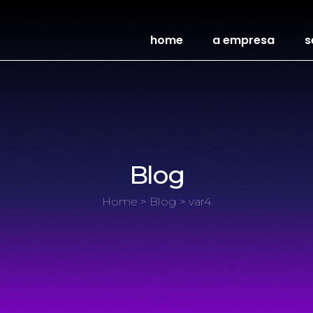
home
a empresa
s
Blog
Home
>
Blog
> var4